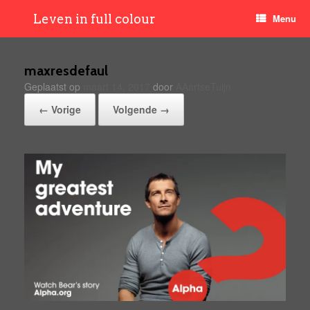
Leven in full colour
Menu
maxresdefaul
Geplaatst op
maart 14, 2017
door
AAartseTuijn
← Vorige
Volgende →