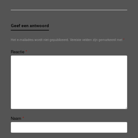
Geef een antwoord
Het e-mailadres wordt niet gepubliceerd.
Vereiste velden zijn gemarkeerd met
*
Reactie
*
Naam
*