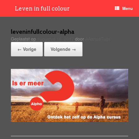
Leven in full colour
Menu
leveninfullcolour-alpha
Geplaatst op
augustus 10, 2017
door
AAartseTuijn
← Vorige
Volgende →