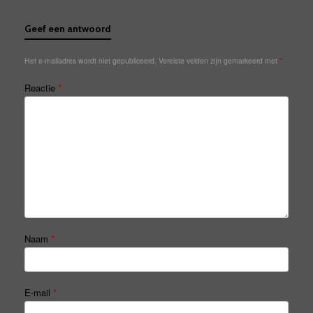
Geef een antwoord
Het e-mailadres wordt niet gepubliceerd.
Vereiste velden zijn gemarkeerd met
*
Reactie
*
Naam
*
E-mail
*