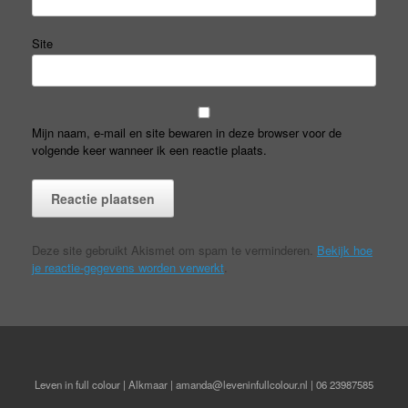
Site
Mijn naam, e-mail en site bewaren in deze browser voor de
volgende keer wanneer ik een reactie plaats.
Deze site gebruikt Akismet om spam te verminderen.
Bekijk hoe
je reactie-gegevens worden verwerkt
.
Leven in full colour | Alkmaar | amanda@leveninfullcolour.nl | 06 23987585