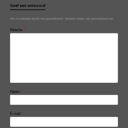
Geef een antwoord
Het e-mailadres wordt niet gepubliceerd.
Vereiste velden zijn gemarkeerd met
*
Reactie
*
Naam
*
E-mail
*