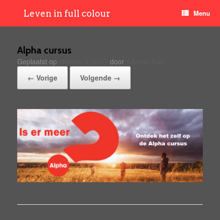
Leven in full colour
Menu
Alpha cursus
Geplaatst op
oktober 5, 2017
door
AAartseTuijn
← Vorige
Volgende →