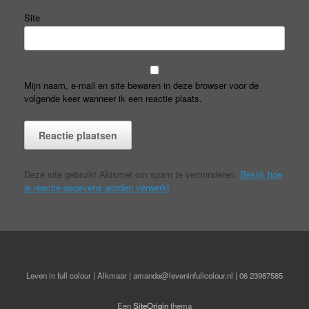
Site
Mijn naam, e-mail en site bewaren in deze browser voor de
volgende keer wanneer ik een reactie plaats.
Deze site gebruikt Akismet om spam te verminderen.
Bekijk hoe
je reactie-gegevens worden verwerkt
.
Leven in full colour | Alkmaar | amanda@leveninfullcolour.nl | 06 23987585
Een
SiteOrigin
thema