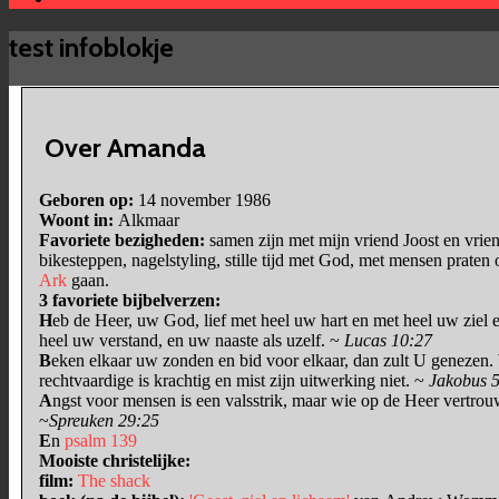
test infoblokje
Over Amanda
Geboren op:
14 november 1986
Woont in:
Alkmaar
Favoriete bezigheden:
samen zijn met mijn vriend Joost en vrien
bikesteppen, nagelstyling, stille tijd met God, met mensen praten
Ark
gaan.
3 favoriete bijbelverzen:
H
eb de Heer, uw God, lief met heel uw hart en met heel uw ziel 
heel uw verstand, en uw naaste als uzelf. ~
Lucas 10:27
B
eken elkaar uw zonden en bid voor elkaar, dan zult U genezen.
rechtvaardige is krachtig en mist zijn uitwerking niet. ~
Jakobus 
A
ngst voor mensen is een valsstrik, maar wie op de Heer vertro
~
Spreuken 29:25
E
n
psalm 139
Mooiste christelijke:
film:
The shack