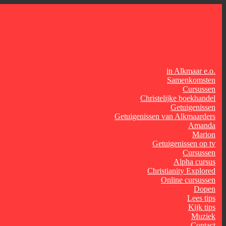
in Alkmaar e.o.
Samenkomsten
Cursussen
Christelijke boekhandel
Getuigenissen
Getuigenissen van Alkmaarders
Amanda
Marion
Getuigenissen op tv
Cursussen
Alpha cursus
Christianity Explored
Online cursussen
Dopen
Lees tips
Kijk tips
Muziek
Contact