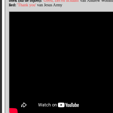
boek (na de bijbel):
'Geest, ziel en lichaam'
van
Andrew Womm
lied:
'Thank you'
van Jesus Army