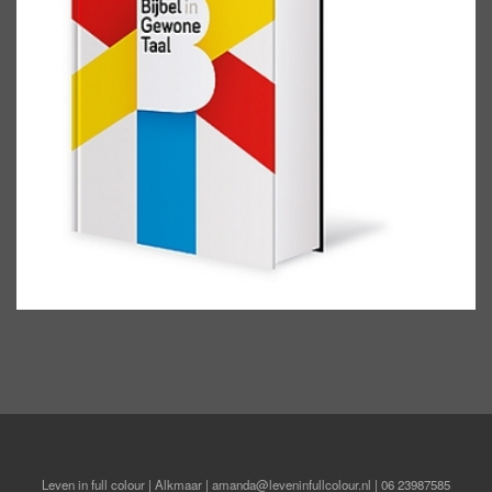
Leven in full colour | Alkmaar | amanda@leveninfullcolour.nl | 06 23987585