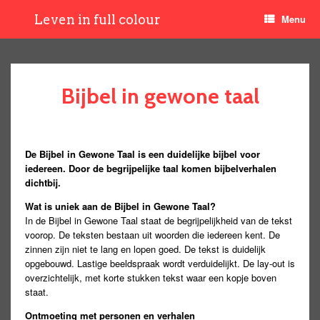
Leven in full colour
Menu
Bijbel in gewone taal
De Bijbel in Gewone Taal is een duidelijke bijbel voor
iedereen. Door de begrijpelijke taal komen bijbelverhalen
dichtbij.
Wat is uniek aan de Bijbel in Gewone Taal?
In de Bijbel in Gewone Taal staat de begrijpelijkheid van de tekst
voorop. De teksten bestaan uit woorden die iedereen kent. De
zinnen zijn niet te lang en lopen goed. De tekst is duidelijk
opgebouwd. Lastige beeldspraak wordt verduidelijkt. De lay-out is
overzichtelijk, met korte stukken tekst waar een kopje boven
staat.
Ontmoeting met personen en verhalen